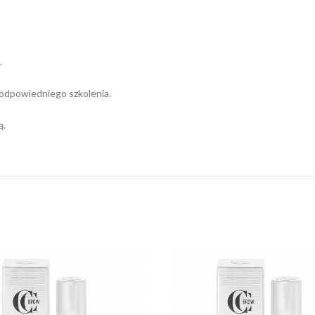
.
 odpowiedniego szkolenia.
ą.