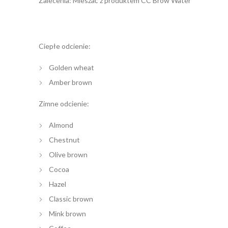
Zalecenia: Mieszać z produktem CC Brow Water
Ciepłe odcienie:
Golden wheat
Amber brown
Zimne odcienie:
Almond
Chestnut
Olive brown
Cocoa
Hazel
Classic brown
Mink brown