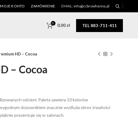
MOJE KONTO
ZAMÓWIENIE
EMAIL:
info@ccbrowhenna.pl
0
0,00
zł
TEL 883-711-411
remium HD – Cocoa
D – Cocoa
ilizowanych odcieni. Paleta zawiera 10 kolorów
 wygodnym dozownikiem znacznie wydłuża okres trwałości
pięknie prezentuje się w salonach.