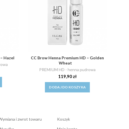
– Hazel
CC Brow Henna Premium HD – Golden
Wheat
rowa
PREMIUM HD - henna pudrowa
119,90
zł
DODAJ DO KOSZYKA
Wymiana i zwrot towaru
Koszyk
Wysyłka
Moje konto