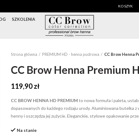
KOSZYK
OG
SZKOLENIA
Strona główna
PREMIUM HD - henna pudrowa
CC Brow Henna P
CC Brow Henna Premium H
119,90
zł
CC BROW HENNA HD PREMIUM
to nowa formuła i paleta, ustab
dopasowanych do każdego rodzaju urody. Aluminiowana butelka z
henny i oszczędza jej zużycie. Eleganckie, stylowe opakowanie prze
Na stanie